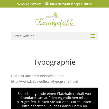
02262 9995824
info@biomarkt-landgefuehl.de
Seite wählen
Typographie
Links zu anderen Beispielseiten:
http://www.babawolle.ch/typografie.html
Sie sehen gerade einen Platzhalterinhalt von
Standard
. Um auf den eigentlichen Inhalt
zuzugreifen, klicken Sie auf den Button unten.
Bitte beachten Sie, dass dabei Daten an